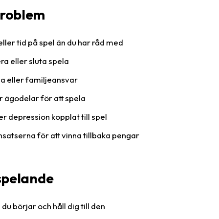
problem
ler tid på spel än du har råd med
ra eller sluta spela
a eller familjeansvar
r ägodelar för att spela
ler depression kopplat till spel
nsatserna för att vinna tillbaka pengar
 spelande
u börjar och håll dig till den