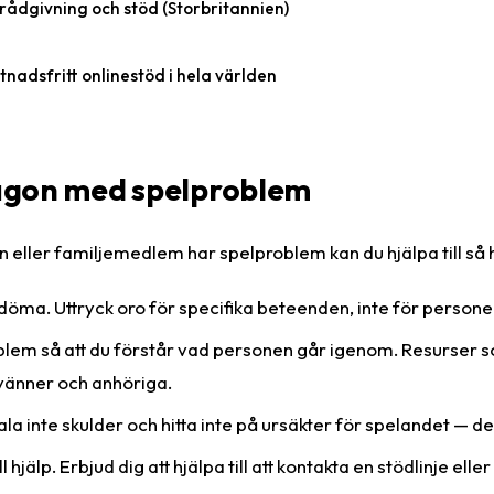
ådgivning och stöd (Storbritannien)
adsfritt onlinestöd i hela världen
någon med spelproblem
 eller familjemedlem har spelproblem kan du hjälpa till så 
t döma. Uttryck oro för specifika beteenden, inte för persone
blem så att du förstår vad personen går igenom. Resurser
 vänner och anhöriga.
la inte skulder och hitta inte på ursäkter för spelandet — det
jälp. Erbjud dig att hjälpa till att kontakta en stödlinje elle