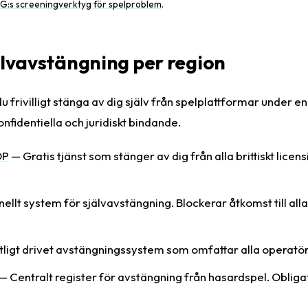
G:s screeningverktyg för spelproblem
.
lvavstängning per region
 frivilligt stänga av dig själv från spelplattformar under e
nfidentiella och juridiskt bindande.
OP
— Gratis tjänst som stänger av dig från alla brittiskt licens
ellt system för självavstängning. Blockerar åtkomst till alla
tligt drivet avstängningssystem som omfattar alla operatör
— Centralt register för avstängning från hasardspel. Obligat