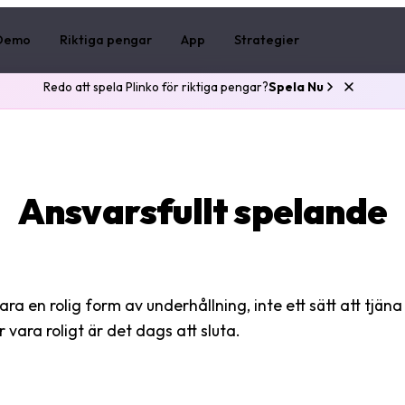
Demo
Riktiga pengar
App
Strategier
Redo att spela Plinko för riktiga pengar?
Spela Nu
Ansvarsfullt spelande
ra en rolig form av underhållning, inte ett sätt att tjä
 vara roligt är det dags att sluta.