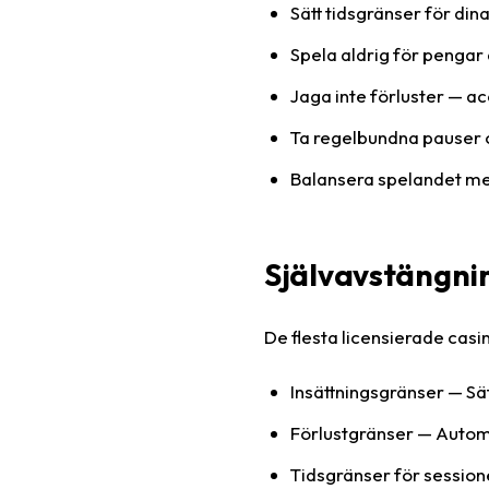
Sätt tidsgränser för din
Spela aldrig för pengar d
Jaga inte förluster — a
Ta regelbundna pauser o
Balansera spelandet me
Självavstängni
De flesta licensierade casin
Insättningsgränser — Sät
Förlustgränser — Automa
Tidsgränser för session