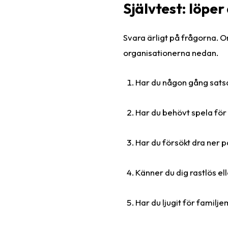
Självtest: löper 
Svara ärligt på frågorna. O
organisationerna nedan.
Har du någon gång satsa
Har du behövt spela för
Har du försökt dra ner på
Känner du dig rastlös el
Har du ljugit för familj