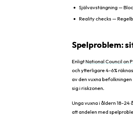
Självavstängning — Block
Reality checks — Regel
Spelproblem: si
Enligt
National Council on
och ytterligare 4-6% räkna
av den vuxna befolkningen 
sig i riskzonen.
Unga vuxna i åldern 18-24 år
att andelen med spelproble