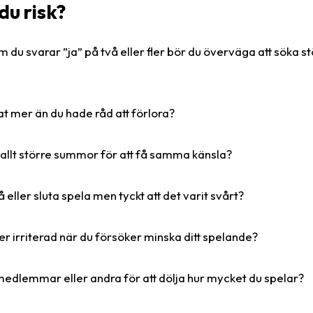
du risk?
m du svarar ”ja” på två eller fler bör du överväga att söka 
t mer än du hade råd att förlora?
 allt större summor för att få samma känsla?
 eller sluta spela men tyckt att det varit svårt?
ler irriterad när du försöker minska ditt spelande?
emedlemmar eller andra för att dölja hur mycket du spelar?