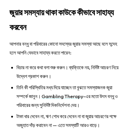
জুয়ার সমস্যায় থাকা কাউকে কীভাবে সাহায্য
করবেন
আপনার বন্ধু বা পরিবারের কোনো সদস্যের জুয়ার সমস্যা আছে বলে সন্দেহ
হলে আপনি যেভাবে সাহায্য করতে পারেন:
বিচার না করে কথা বলা শুরু করুন। ব্যক্তিকে নয়, নির্দিষ্ট আচরণ নিয়ে
উদ্বেগ প্রকাশ করুন।
তিনি কী পরিস্থিতির মধ্য দিয়ে যাচ্ছেন তা বুঝতে সমস্যাজনক জুয়া
সম্পর্কে জানুন।
Gambling Therapy
-এর মতো উৎস বন্ধু ও
পরিবারের জন্য সুনির্দিষ্ট দিকনির্দেশনা দেয়।
টাকা ধার দেবেন না, ঋণ শোধ করে দেবেন না বা জুয়ার আচরণের পক্ষে
অজুহাত দাঁড় করাবেন না — এতে সমস্যাটি আরও বাড়ে।