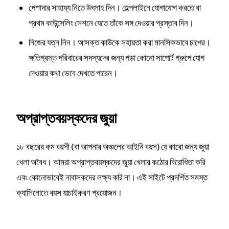
পেশাদার সাহায্য নিতে উৎসাহ দিন। হেল্পলাইনে যোগাযোগ করতে বা
প্রথম কাউন্সেলিং সেশনে যেতে তাঁকে সঙ্গ দেওয়ার প্রস্তাব দিন।
নিজের যত্ন নিন। আসক্ত কাউকে সহায়তা করা মানসিকভাবে চাপের।
ক্ষতিগ্রস্ত পরিবারের সদস্যদের জন্য গড়া কোনো সাপোর্ট গ্রুপে যোগ
দেওয়ার কথা ভেবে দেখতে পারেন।
অপ্রাপ্তবয়স্কদের জুয়া
১৮ বছরের কম বয়সী (বা আপনার অঞ্চলের আইনি বয়স) যে কারো জন্য জুয়া
খেলা অবৈধ। আমরা অপ্রাপ্তবয়স্কদের জুয়া খেলার কঠোর বিরোধিতা করি
এবং কোনোভাবেই নাবালকদের লক্ষ্য করি না। এই সাইটে প্রদর্শিত সমস্ত
ক্যাসিনোতে বয়স যাচাইকরণ প্রয়োজন।