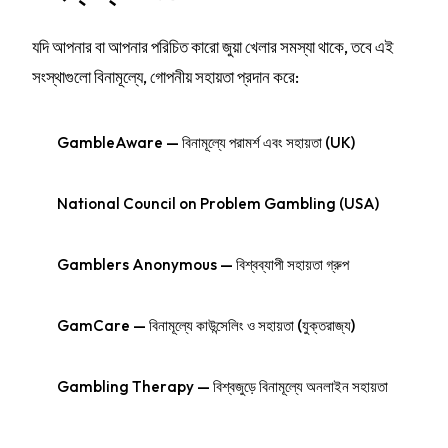
যদি আপনার বা আপনার পরিচিত কারো জুয়া খেলার সমস্যা থাকে, তবে এই
সংস্থাগুলো বিনামূল্যে, গোপনীয় সহায়তা প্রদান করে:
GambleAware — বিনামূল্যে পরামর্শ এবং সহায়তা (UK)
National Council on Problem Gambling (USA)
Gamblers Anonymous — বিশ্বব্যাপী সহায়তা গ্রুপ
GamCare — বিনামূল্যে কাউন্সেলিং ও সহায়তা (যুক্তরাজ্য)
Gambling Therapy — বিশ্বজুড়ে বিনামূল্যে অনলাইন সহায়তা