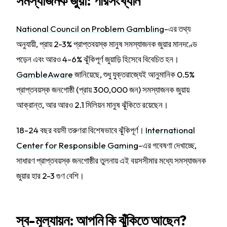
সমস্যাজনক জুয়া: পরিসংখ্যান
National Council on Problem Gambling
-এর তথ্য
অনুযায়ী, প্রায় 2-3% প্রাপ্তবয়স্ক মানুষ সমস্যাজনক জুয়ার মানদণ্ডে
পড়েন এবং আরও 4-6% ঝুঁকিপূর্ণ জুয়াড়ি হিসেবে বিবেচিত হন।
GambleAware
জানিয়েছে, শুধু যুক্তরাজ্যেই আনুমানিক 0.5%
প্রাপ্তবয়স্ক জনগোষ্ঠী (প্রায় 300,000 জন) সমস্যাজনক জুয়ায়
আক্রান্ত, আর আরও 2.1 মিলিয়ন মানুষ ঝুঁকিতে রয়েছেন।
18-24 বছর বয়সী তরুণরা বিশেষভাবে ঝুঁকিপূর্ণ।
International
Center for Responsible Gaming
-এর গবেষণা দেখাচ্ছে,
সাধারণ প্রাপ্তবয়স্ক জনগোষ্ঠীর তুলনায় এই বয়সসীমার মধ্যে সমস্যাজনক
জুয়ার হার 2-3 গুণ বেশি।
স্ব-মূল্যায়ন: আপনি কি ঝুঁকিতে আছেন?