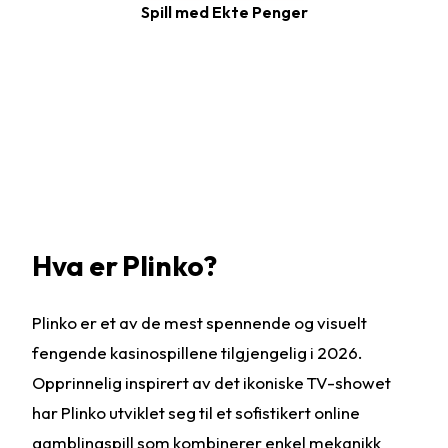
Spill med Ekte Penger
Hva er Plinko?
Plinko er et av de mest spennende og visuelt
fengende kasinospillene tilgjengelig i 2026.
Opprinnelig inspirert av det ikoniske TV-showet
har Plinko utviklet seg til et sofistikert online
gamblingspill som kombinerer enkel mekanikk