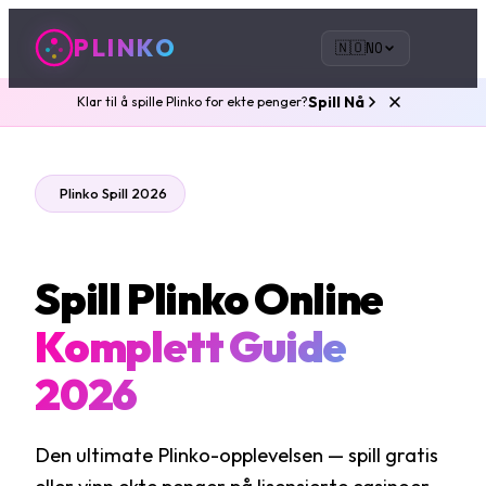
Skip to content
PLINKO
🇳🇴
NO
Spill Nå
Klar til å spille Plinko for ekte penger?
Plinko Spill 2026
Spill Plinko Online
Komplett Guide
2026
Den ultimate Plinko-opplevelsen — spill gratis