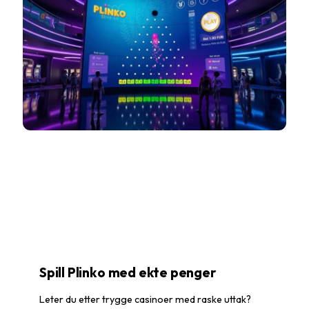
Spill Plinko med ekte penger
Leter du etter trygge casinoer med raske uttak?