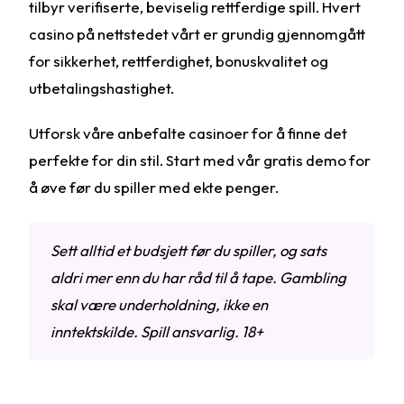
tilbyr verifiserte, beviselig rettferdige spill. Hvert
casino på nettstedet vårt er grundig gjennomgått
for sikkerhet, rettferdighet, bonuskvalitet og
utbetalingshastighet.
Utforsk våre anbefalte casinoer for å finne det
perfekte for din stil. Start med vår gratis demo for
å øve før du spiller med ekte penger.
Sett alltid et budsjett før du spiller, og sats
aldri mer enn du har råd til å tape. Gambling
skal være underholdning, ikke en
inntektskilde. Spill ansvarlig. 18+