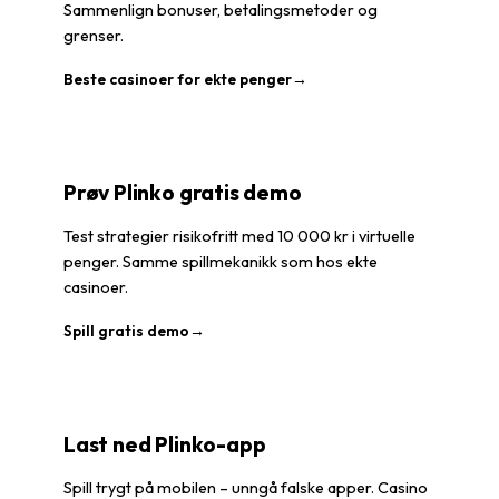
Sammenlign bonuser, betalingsmetoder og
grenser.
Beste casinoer for ekte penger
Prøv Plinko gratis demo
Test strategier risikofritt med 10 000 kr i virtuelle
penger. Samme spillmekanikk som hos ekte
casinoer.
Spill gratis demo
Last ned Plinko-app
Spill trygt på mobilen – unngå falske apper. Casino