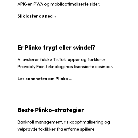
APK-er, PWA og mobiloptimaliserte sider.
Slik laster du ned
Er Plinko trygt eller svindel?
Vi avslører falske TikTok-apper og forklarer
Provably Fair-teknologi hos lisensierte casinoer.
Les sannheten om Plinko
Beste Plinko-strategier
Bankroll management, risikooptimalisering og
velprøvde taktikker fra erfarne spillere.