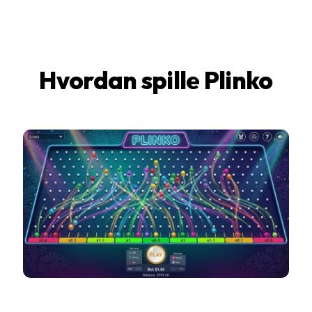
Hvordan spille Plinko