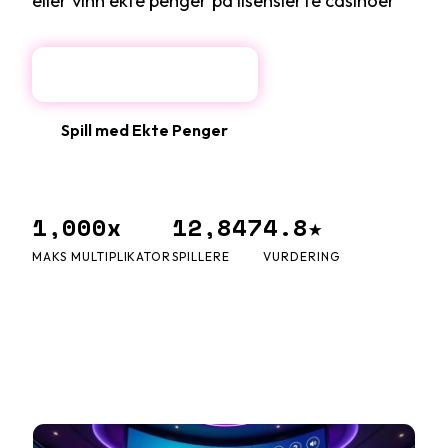
eller vinn ekte penger på lisensierte casinoer
Spill Gratis Demo
Spill med Ekte Penger
1,000x
12,847
4.8★
MAKS MULTIPLIKATOR
SPILLERE
VURDERING