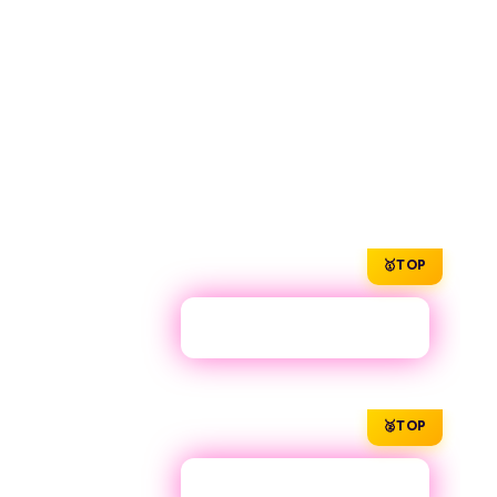
🥇
TOP
Hrajte Nyní
🥈
TOP
Hrajte Nyní