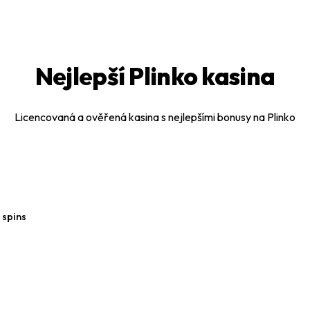
Nejlepší Plinko kasina
Licencovaná a ověřená kasina s nejlepšími bonusy na Plinko
 spins