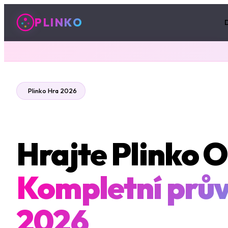
Skip to content
PLINKO
Plinko Hra 2026
Hrajte Plinko O
Kompletní prů
2026