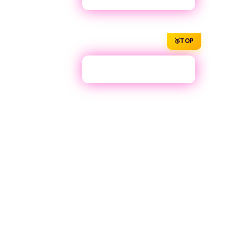
🥉
TOP
Hrajte Nyní