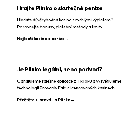
Hrajte Plinko o skutečné peníze
Hledáte důvěryhodná kasina s rychlými výplatami?
Porovnejte bonusy, platební metody a limity.
Nejlepší kasina o peníze
Je Plinko legální, nebo podvod?
Odhalujeme falešné aplikace z TikToku a vysvětlujeme
technologii Provably Fair v licencovaných kasinech.
Přečtěte si pravdu o Plinko