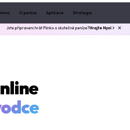
Demo
O peníze
Aplikace
Strategie
Jste připraveni hrát Plinko o skutečné peníze?
Hrajte Nyní
nline
vodce