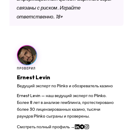
связаны с риском. Играйте
ответственно. 18+
ПРОВЕРИЛ
Ernest Levin
Ведущий эксперт по Plinko и обозреватель казино
Ernest Levin — наш ведущий эксперт по Plinko.
Более 8 лет в анализе гемблинга, протестировано
более 30 лицензированных казино, тысячи
раундов Plinko сыграны и проверены.
Смотреть полный профиль →