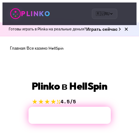
Skip to content
PLINKO
🇷🇺
RU
Играть сейчас
Готовы играть в Plinko на реальные деньги?
Главная
Все казино
HellSpin
/
/
Plinko в HellSpin
4.5/5
★★★★½
Играть в Plinko в HellSpin