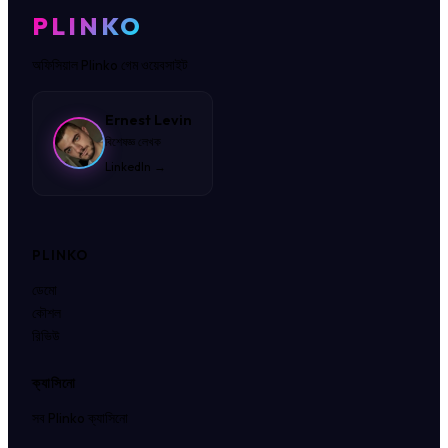
PLINKO
অফিসিয়াল Plinko গেম ওয়েবসাইট
Ernest Levin
বিশেষজ্ঞ লেখক
LinkedIn →
PLINKO
ডেমো
কৌশল
রিভিউ
ক্যাসিনো
সব Plinko ক্যাসিনো