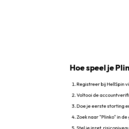
Hoe speel je Pli
Registreer bij HellSpin
Voltooi de accountverifi
Doe je eerste storting 
Zoek naar "Plinko" in d
Stel je inzet, risiconive