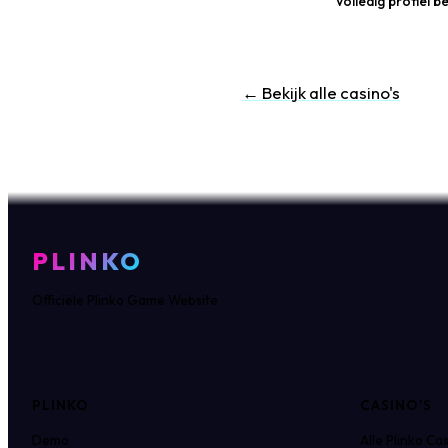
Volledig profiel b
← Bekijk alle casino's
PLINKO
Officiële Plinko Game Website
PLINKO
CASINO'S
Demo
Alle Plinko Cas