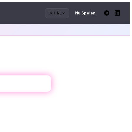
🇳🇱
NL
Nu Spelen
 Plinko bij HellSpin