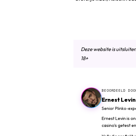
Deze website is uitsluit
18+
BEOORDEELD DOO
Ernest Levin
Senior Plinko-exp
Ernest Levin is o
casino's getest e