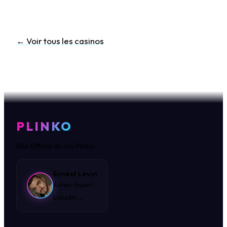
← Voir tous les casinos
PLINKO
Site Officiel du Jeu Plinko
Ernest Levin
Auteur Expert
LinkedIn →