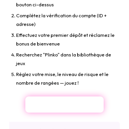
bouton ci-dessus
Complétez la vérification du compte (ID +
adresse)
Effectuez votre premier dépôt et réclamez le
bonus de bienvenue
Recherchez "Plinko" dans la bibliothèque de
jeux
Réglez votre mise, le niveau de risque et le
nombre de rangées — jouez !
Jouer au Plinko sur HellSpin