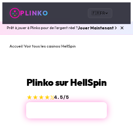
Skip to content
PLINKO
🇫🇷
FR
Jouer Maintenant
Prêt à jouer à Plinko pour de l'argent réel ?
Accueil
Voir tous les casinos
HellSpin
/
/
Plinko sur HellSpin
4.5/5
★★★★½
Jouer au Plinko sur HellSpin