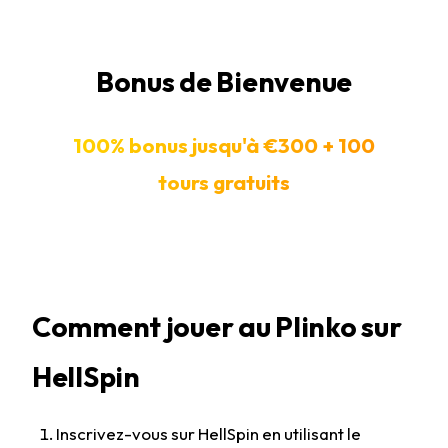
Bonus de Bienvenue
100% bonus jusqu'à €300 + 100
tours gratuits
Comment jouer au Plinko sur
HellSpin
Inscrivez-vous sur HellSpin en utilisant le