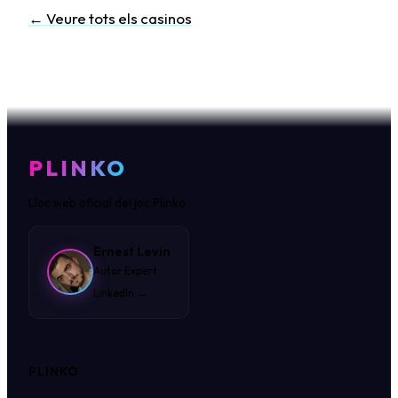
← Veure tots els casinos
PLINKO
Lloc web oficial del joc Plinko
Ernest Levin
Autor Expert
LinkedIn →
PLINKO