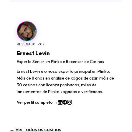
REVISADO POR
Ernest Levin
Experto Sénior en Plinko e Recensor de Casinos
Ernest Levin é o noso experto principal en Plinko.
Máis de 8 anos en análise de xogos de azar, máis de
30 casinos con licenza probados, miles de
lanzamentos de Plinko xogados e verificados.
Ver perfil completo →
← Ver todos os casinos