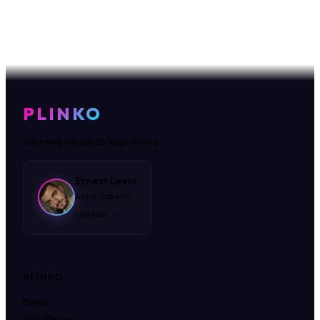
PLINKO
Sitio web oficial do Xogo Plinko
Ernest Levin
Autor Experto
LinkedIn →
PLINKO
Demo
Estratexias