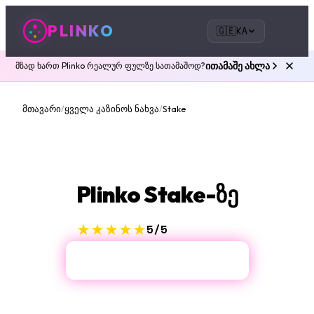
Skip to content
PLINKO
🇬🇪
KA
ითამაშე ახლა
მზად ხართ Plinko რეალურ ფულზე სათამაშოდ?
მთავარი
ყველა კაზინოს ნახვა
Stake
/
/
Plinko Stake-ზე
5/5
★★★★★
ითამაშეთ Plinko Stake-ზე