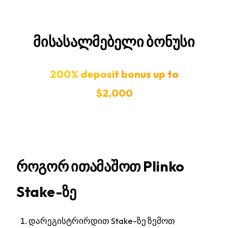
მისასალმებელი ბონუსი
200% deposit bonus up to
$2,000
როგორ ითამაშოთ Plinko
Stake-ზე
დარეგისტრირდით Stake-ზე ზემოთ