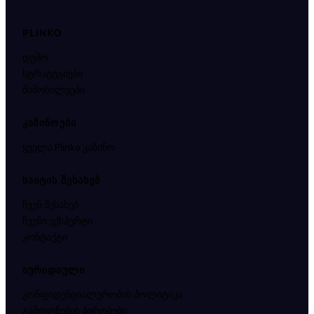
PLINKO
დემო
სტრატეგიები
მიმოხილვები
ᲙᲐᲖᲘᲜᲝᲔᲑᲘ
ყველა Plinko კაზინო
ᲡᲐᲘᲢᲘᲡ ᲨᲔᲡᲐᲮᲔᲑ
ჩვენ შესახებ
ჩვენი ექსპერტი
კონტაქტი
ᲘᲣᲠᲘᲓᲘᲣᲚᲘ
კონფიდენციალურობის პოლიტიკა
გამოყენების პირობები