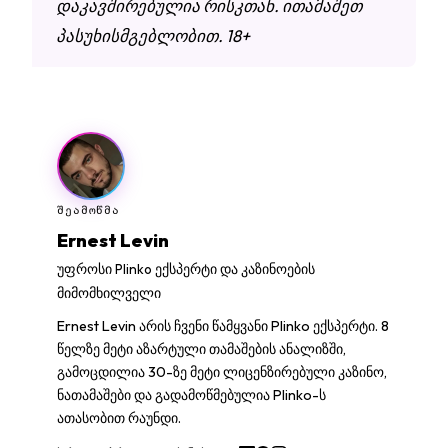
დაკავშირებულია რისკთან. ითამაშეთ
პასუხისმგებლობით. 18+
ᲨᲔᲐᲛᲝᲬᲛᲐ
Ernest Levin
უფროსი Plinko ექსპერტი და კაზინოების
მიმომხილველი
Ernest Levin არის ჩვენი წამყვანი Plinko ექსპერტი. 8
წელზე მეტი აზარტული თამაშების ანალიზში,
გამოცდილია 30-ზე მეტი ლიცენზირებული კაზინო,
ნათამაშები და გადამოწმებულია Plinko-ს
ათასობით რაუნდი.