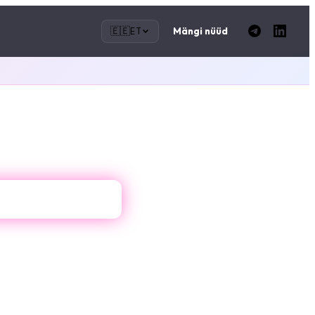
🇪🇪
ET
Mängi nüüd
nkot kasiinos Stake