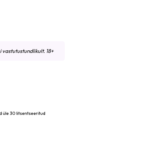
vastutustundlikult. 18+
 üle 30 litsentseeritud