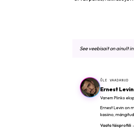
See veebisait on ainult 
ÜLE VAADANUD
Ernest Levin
Vanem Plinko eksp
Ernest Levin on m
kasiino, mängitud 
Vaata täisprofiili