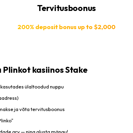
Tervitusboonus
200% deposit bonus up to $2,000
Plinkot kasiinos Stake
, kasutades ülaltoodud nuppu
 aadress)
akse ja võta tervitusboonus
linko"
 ridade arv — ning alusta mängu!