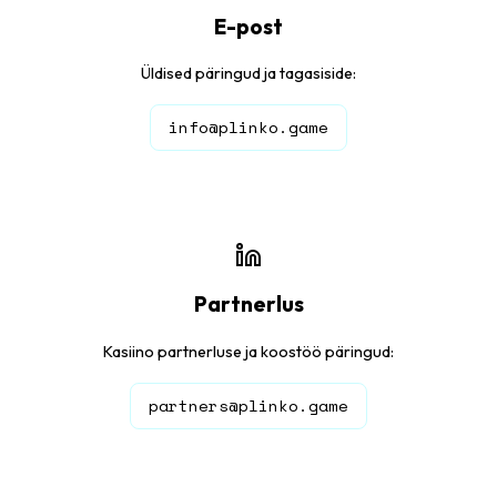
E-post
Üldised päringud ja tagasiside:
info@plinko.game
Partnerlus
Kasiino partnerluse ja koostöö päringud:
partners@plinko.game