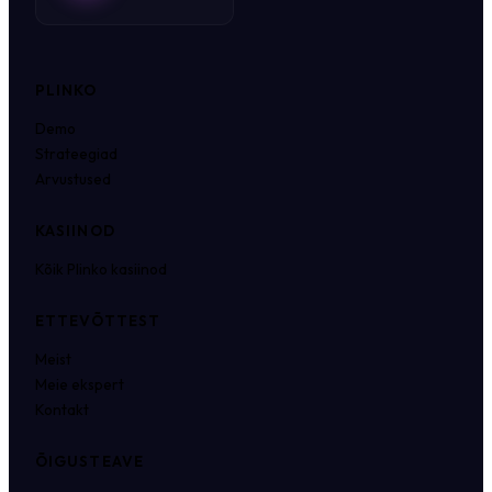
PLINKO
Demo
Strateegiad
Arvustused
KASIINOD
Kõik Plinko kasiinod
ETTEVÕTTEST
Meist
Meie ekspert
Kontakt
ÕIGUSTEAVE