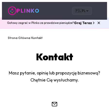
Skip to content
PLINKO
🇵🇱
PL
Graj Teraz
Gotowy zagrać w Plinko za prawdziwe pieniądze?
Strona Główna
Kontakt
/
Kontakt
Masz pytanie, opinię lub propozycję biznesową?
Chętnie Cię wysłuchamy.