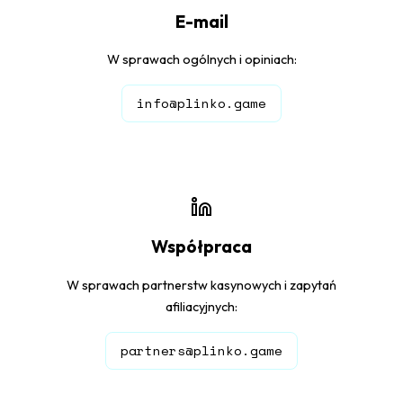
E-mail
W sprawach ogólnych i opiniach:
info@plinko.game
Współpraca
W sprawach partnerstw kasynowych i zapytań
afiliacyjnych:
partners@plinko.game