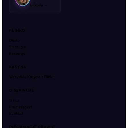
LinkedIn →
PLINKO
Demo
Strategie
Recenzje
KASYNA
Wszystkie Kasyna z Plinko
O SERWISIE
O nas
Nasz ekspert
Kontakt
INFORMACJE PRAWNE