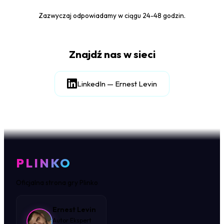
Zazwyczaj odpowiadamy w ciągu 24-48 godzin.
Znajdź nas w sieci
LinkedIn — Ernest Levin
PLINKO
Oficjalna strona gry Plinko
Ernest Levin
Autor Ekspert