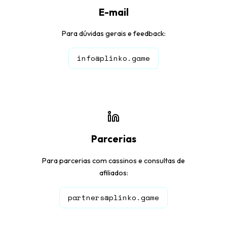
E-mail
Para dúvidas gerais e feedback:
info@plinko.game
Parcerias
Para parcerias com cassinos e consultas de
afiliados:
partners@plinko.game