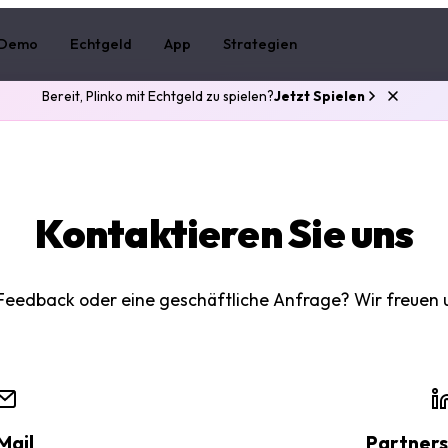
Demo
Echtgeld
App
Strategien
Bereit, Plinko mit Echtgeld zu spielen?
Jetzt Spielen
Kontaktieren Sie uns
Feedback oder eine geschäftliche Anfrage? Wir freuen u
Mail
Partner