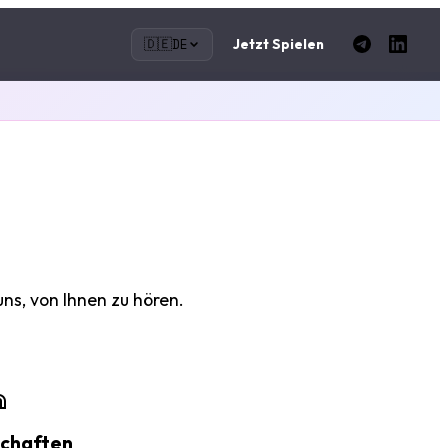
🇩🇪
DE
Jetzt Spielen
ns, von Ihnen zu hören.
schaften