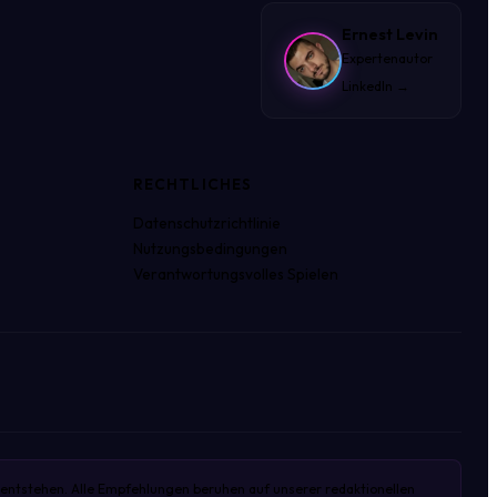
Ernest Levin
Expertenautor
LinkedIn →
RECHTLICHES
Datenschutzrichtlinie
Nutzungsbedingungen
Verantwortungsvolles Spielen
en entstehen. Alle Empfehlungen beruhen auf unserer redaktionellen