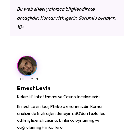
Bu web sitesi yalnızca bilgilendirme
amaçlıdır. Kumar risk içerir. Sorumlu oynayın.
18+
İNCELEYEN
Ernest Levin
Kıdemli Plinko Uzmanı ve Casino İncelemecisi
Ernest Levin, baş Plinko uzmanımızdır. Kumar
analizinde 8 yılı aşkın deneyim, 30'dan fazla test
edilmiş lisanslı casino, binlerce oynanmış ve
doğrulanmış Plinko turu.