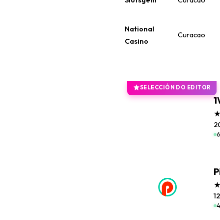
National
Curacao
Casino
SELECCIÓN DO EDITOR
1
2
6
P
1
4