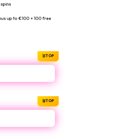
 spins
us up to €100 + 100 free
🥇
TOP
Xogar Agora
🥈
TOP
Xogar Agora