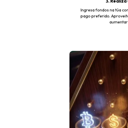
3. Realiza
Ingresa fondos na túa co
pago preferido. Aproveit
aumentar 