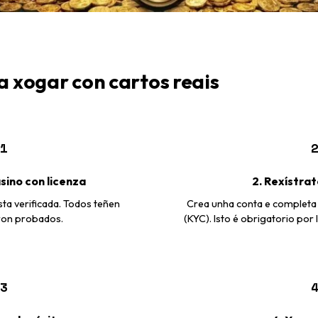
 xogar con cartos reais
1
asino con licenza
2. Rexístrat
ista verificada. Todos teñen
Crea unha conta e completa a
oron probados.
(KYC). Isto é obrigatorio por 
3