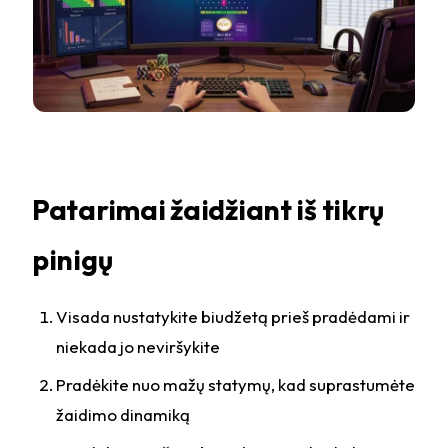
Patarimai žaidžiant iš tikrų
pinigų
Visada nustatykite biudžetą prieš pradėdami ir
niekada jo neviršykite
Pradėkite nuo mažų statymų, kad suprastumėte
žaidimo dinamiką