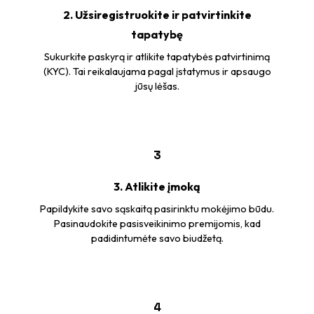
2. Užsiregistruokite ir patvirtinkite
tapatybę
Sukurkite paskyrą ir atlikite tapatybės patvirtinimą
(KYC). Tai reikalaujama pagal įstatymus ir apsaugo
jūsų lėšas.
3
3. Atlikite įmoką
Papildykite savo sąskaitą pasirinktu mokėjimo būdu.
Pasinaudokite pasisveikinimo premijomis, kad
padidintumėte savo biudžetą.
4