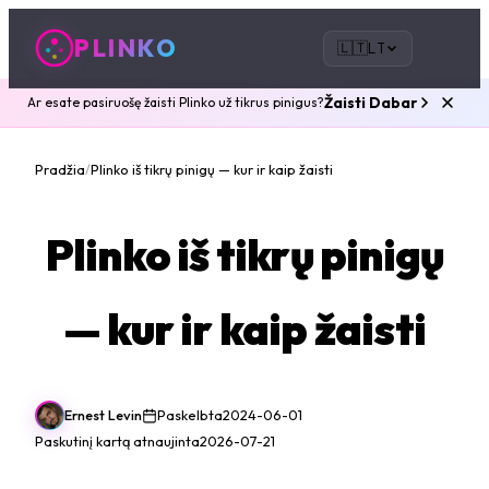
Skip to content
PLINKO
🇱🇹
LT
Žaisti Dabar
Ar esate pasiruošę žaisti Plinko už tikrus pinigus?
Pradžia
Plinko iš tikrų pinigų — kur ir kaip žaisti
/
Plinko iš tikrų pinigų
— kur ir kaip žaisti
Ernest Levin
Paskelbta
2024-06-01
Paskutinį kartą atnaujinta
2026-07-21