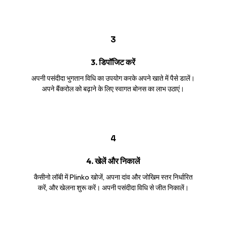
3
3. डिपॉजिट करें
अपनी पसंदीदा भुगतान विधि का उपयोग करके अपने खाते में पैसे डालें।
अपने बैंकरोल को बढ़ाने के लिए स्वागत बोनस का लाभ उठाएं।
4
4. खेलें और निकालें
कैसीनो लॉबी में Plinko खोजें, अपना दांव और जोखिम स्तर निर्धारित
करें, और खेलना शुरू करें। अपनी पसंदीदा विधि से जीत निकालें।