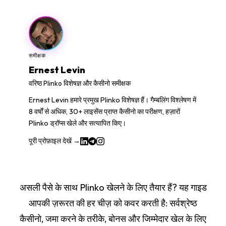
समीक्षक
Ernest Levin
वरिष्ठ Plinko विशेषज्ञ और कैसीनो समीक्षक
Ernest Levin हमारे प्रमुख Plinko विशेषज्ञ हैं। गैम्बलिंग विश्लेषण में
8 वर्षों से अधिक, 30+ लाइसेंस प्राप्त कैसीनो का परीक्षण, हज़ारों
Plinko ड्रॉप्स खेले और सत्यापित किए।
पूरी प्रोफ़ाइल देखें →
असली पैसे के साथ Plinko खेलने के लिए तैयार हैं? यह गाइड
आपकी ज़रूरत की हर चीज़ को कवर करती है: सर्वश्रेष्ठ
कैसीनो, जमा करने के तरीके, बोनस और जिम्मेदार खेल के लिए