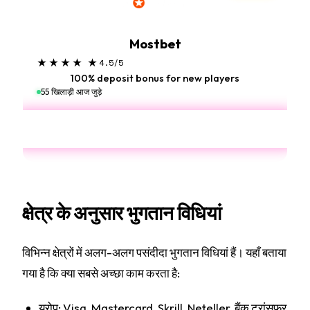
Mostbet
★★★★ ★
4.5/5
100% deposit bonus for new players
55 खिलाड़ी आज जुड़े
अभी खेलें
क्षेत्र के अनुसार भुगतान विधियां
विभिन्न क्षेत्रों में अलग-अलग पसंदीदा भुगतान विधियां हैं। यहाँ बताया
गया है कि क्या सबसे अच्छा काम करता है:
यूरोप: Visa, Mastercard, Skrill, Neteller, बैंक ट्रांसफर