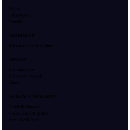
Demo
Strategiyalar
Sharhlar
KAZINOLAR
Barcha Plinko Kazinolari
HAQIDA
Biz haqimizda
Bizning mutaxassis
Aloqa
HUQUQIY MAʼLUMOT
Maxfiylik Siyosati
Foydalanish Shartlari
Mas'uliyatli O'yin