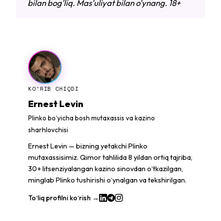
bilan bog'liq. Mas'uliyat bilan o'ynang. 18+
KO‘RIB CHIQDI
Ernest Levin
Plinko bo‘yicha bosh mutaxassis va kazino
sharhlovchisi
Ernest Levin — bizning yetakchi Plinko
mutaxassisimiz. Qimor tahlilida 8 yildan ortiq tajriba,
30+ litsenziyalangan kazino sinovdan o‘tkazilgan,
minglab Plinko tushirishi o‘ynalgan va tekshirilgan.
To‘liq profilni ko‘rish →