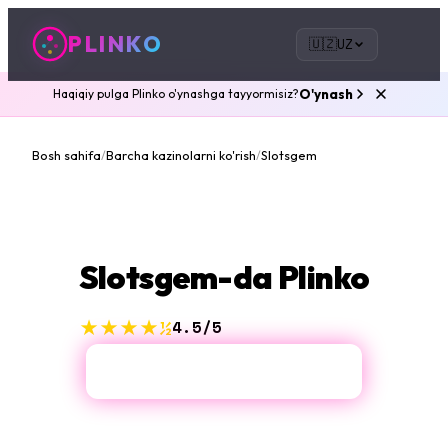
Skip to content
PLINKO
🇺🇿
UZ
O'ynash
Haqiqiy pulga Plinko o'ynashga tayyormisiz?
Bosh sahifa
Barcha kazinolarni ko'rish
Slotsgem
/
/
Slotsgem-da Plinko
4.5/5
★★★★½
Slotsgem-da Plinko o'ynash