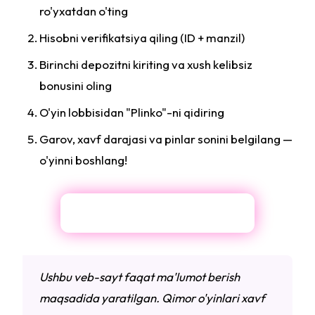
ro'yxatdan o'ting
Hisobni verifikatsiya qiling (ID + manzil)
Birinchi depozitni kiriting va xush kelibsiz
bonusini oling
O'yin lobbisidan "Plinko"-ni qidiring
Garov, xavf darajasi va pinlar sonini belgilang —
o'yinni boshlang!
Slotsgem-da Plinko o'ynash
Ushbu veb-sayt faqat ma'lumot berish
maqsadida yaratilgan. Qimor o'yinlari xavf