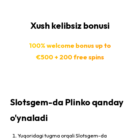
Xush kelibsiz bonusi
100% welcome bonus up to
€500 + 200 free spins
Slotsgem-da Plinko qanday
o'ynaladi
Yuqoridagi tugma orqali Slotsgem-da