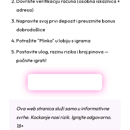
Dovršite verifikaciju računa (osobna iskaznica +
adresa)
Napravite svoj prvi depozit i preuzmite bonus
dobrodošlice
Potražite "Plinko" u lobiju s igrama
Postavite ulog, razinu rizika i broj pinova —
počnite igrati!
Igrajte Plinko u Slotsgem
Ova web stranica služi samo u informativne
svrhe. Kockanje nosi rizik. Igrajte odgovorno.
18+