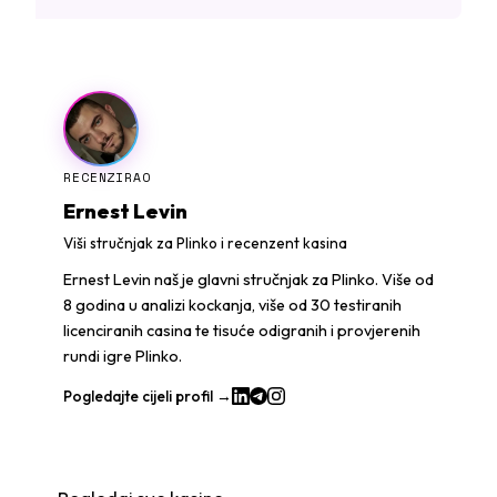
RECENZIRAO
Ernest Levin
Viši stručnjak za Plinko i recenzent kasina
Ernest Levin naš je glavni stručnjak za Plinko. Više od
8 godina u analizi kockanja, više od 30 testiranih
licenciranih casina te tisuće odigranih i provjerenih
rundi igre Plinko.
Pogledajte cijeli profil →