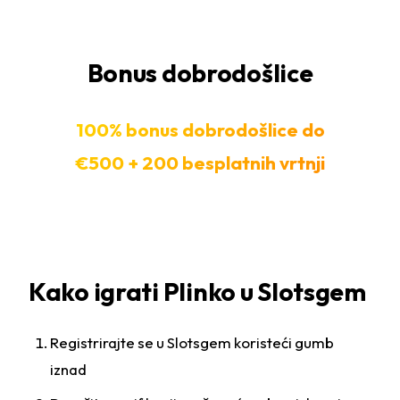
Bonus dobrodošlice
100% bonus dobrodošlice do
€500 + 200 besplatnih vrtnji
Kako igrati Plinko u Slotsgem
Registrirajte se u Slotsgem koristeći gumb
iznad