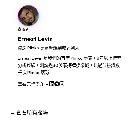
審核者
Ernest Levin
資深 Plinko 專家暨娛樂城評測人
Ernest Levin 是我們的首席 Plinko 專家。8年以上博弈
分析經驗，測試過30多家持牌娛樂城，玩過並驗證數
千次 Plinko 落球。
查看完整簡介 →
← 查看所有賭場