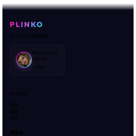
PLINKO
官方 Plinko 遊戲網站
Ernest Levin
專家作者
LinkedIn →
PLINKO
試玩
策略
評測
娛樂城