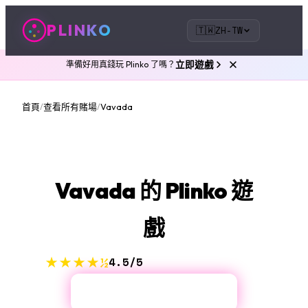
Skip to content
PLINKO
🇹🇼
ZH-TW
立即遊戲
準備好用真錢玩 Plinko 了嗎？
首頁
查看所有賭場
Vavada
/
/
Vavada 的 Plinko 遊
戲
4.5/5
★★★★½
立即在 Vavada 玩 Plinko