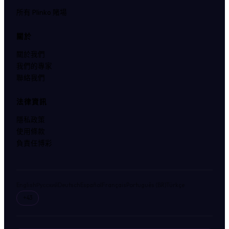
所有 Plinko 賭場
關於
關於我們
我們的專家
聯絡我們
法律資訊
隱私政策
使用條款
負責任博彩
English
Русский
Deutsch
Español
Français
Português (BR)
Türkçe
+43