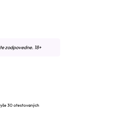
jte zodpovedne. 18+
, vyše 30 otestovaných