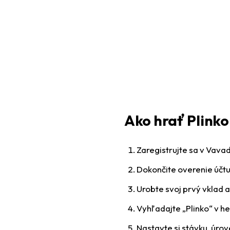
Ako hrať Plinko
Zaregistrujte sa v Vava
Dokončite overenie účtu
Urobte svoj prvý vklad a
Vyhľadajte „Plinko“ v h
Nastavte si stávku, úrove