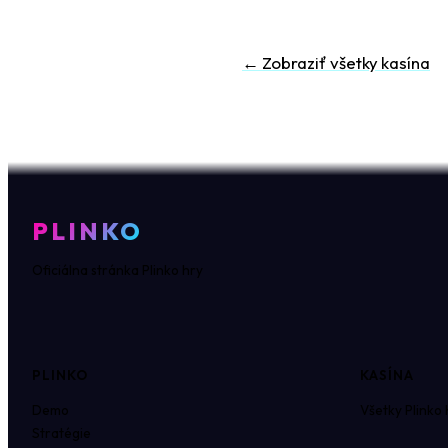
← Zobraziť všetky kasína
PLINKO
Oficiálna stránka Plinko hry
PLINKO
KASÍNA
Demo
Všetky Plinko
Stratégie