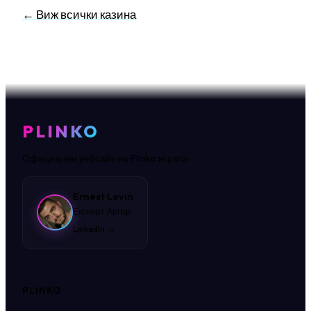
← Виж всички казина
PLINKO
Официален уебсайт на Plinko играта
Ernest Levin
Експерт Автор
LinkedIn →
PLINKO