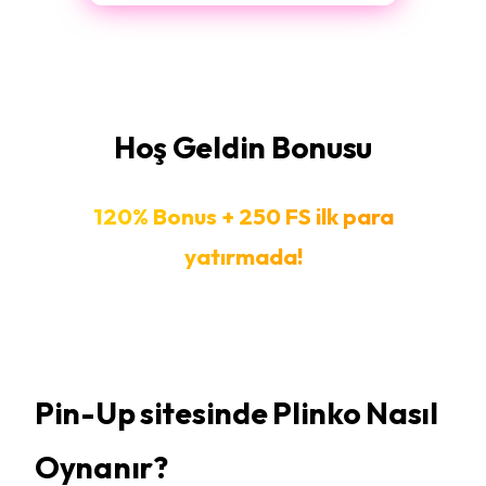
Hoş Geldin Bonusu
120% Bonus + 250 FS ilk para
yatırmada!
Pin-Up sitesinde Plinko Nasıl
Oynanır?