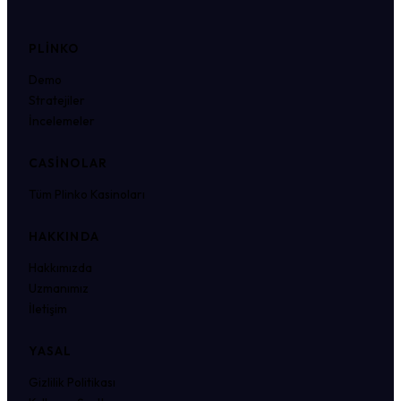
PLINKO
Demo
Stratejiler
İncelemeler
CASINOLAR
Tüm Plinko Kasinoları
HAKKINDA
Hakkımızda
Uzmanımız
İletişim
YASAL
Gizlilik Politikası