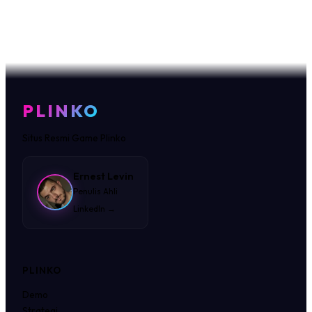
PLINKO
Situs Resmi Game Plinko
Ernest Levin
Penulis Ahli
LinkedIn →
PLINKO
Demo
Strategi