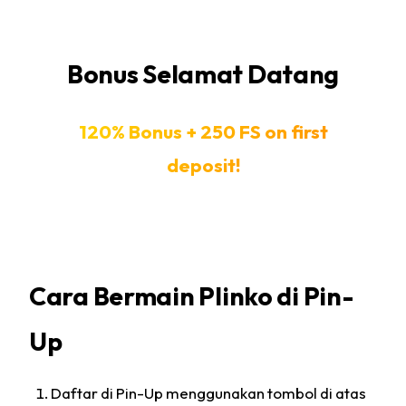
Bonus Selamat Datang
120% Bonus + 250 FS on first
deposit!
Cara Bermain Plinko di Pin-
Up
Daftar di Pin-Up menggunakan tombol di atas