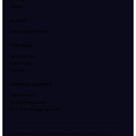
Ulasan
KASINO
Semua Kasino Plinko
TENTANG
Tentang Kami
Pakar Kami
Hubungi
UNDANG-UNDANG
Dasar Privasi
Terma Penggunaan
Berjudi Bertanggungjawab
English
Русский
Deutsch
Español
Français
Português (BR)
Türkçe