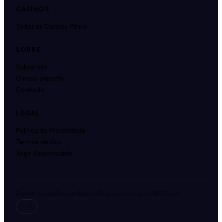
CASINOS
Todos os Casinos Plinko
SOBRE
Sobre nós
O noso experto
Contacto
LEGAL
Política de Privacidade
Termos de Uso
Xogo Responsable
English
Русский
Deutsch
Español
Français
Português (BR)
Türkçe
+43