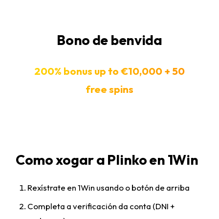
Bono de benvida
200% bonus up to €10,000 + 50
free spins
Como xogar a Plinko en 1Win
Rexístrate en 1Win usando o botón de arriba
Completa a verificación da conta (DNI +