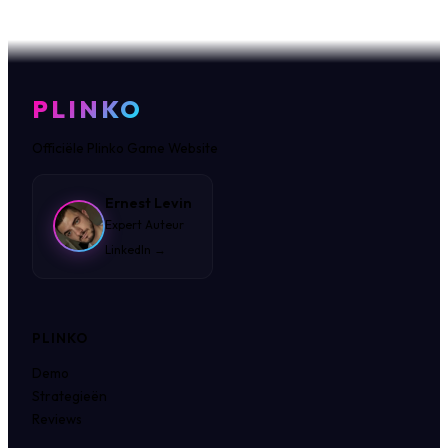
PLINKO
Officiële Plinko Game Website
Ernest Levin
Expert Auteur
LinkedIn →
PLINKO
Demo
Strategieën
Reviews