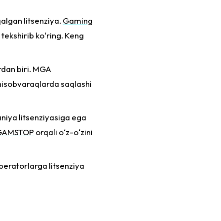
algan litsenziya.
Gaming
tekshirib ko‘ring. Keng
rdan biri. MGA
a hisobvaraqlarda saqlashi
aniya litsenziyasiga ega
GAMSTOP
orqali o‘z-o‘zini
peratorlarga litsenziya