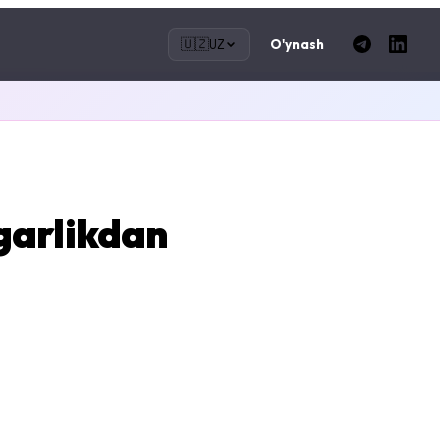
🇺🇿
UZ
O'ynash
garlikdan