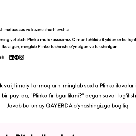
sh mutaxassis va kazino sharhlovchisi
ning yetakchi Plinko mutaxassisimiz. Qimor tahlilida 8 yildan ortiq tajr
tkazilgan, minglab Plinko tushirishi o‘ynalgan va tekshirilgan.
rish →
k va ijtimoiy tarmoqlarni minglab soxta Plinko ilovalari
bir paytda, "Plinko firibgarlikmi?" degan savol tug'ilishi
Javob butunlay QAYERDA o'ynashingizga bog'liq.