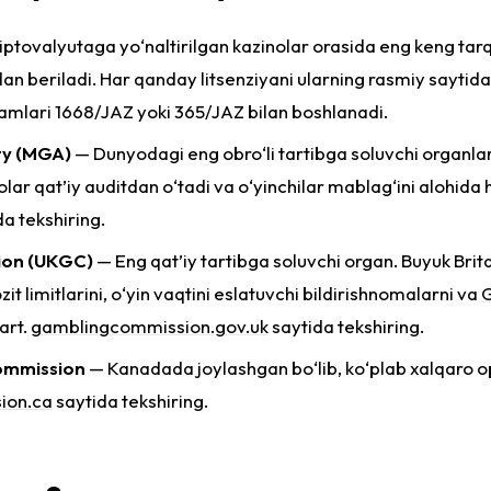
ptovalyutaga yo‘naltirilgan kazinolar orasida eng keng tarq
n beriladi. Har qanday litsenziyani ularning rasmiy saytida 
qamlari 1668/JAZ yoki 365/JAZ bilan boshlanadi.
ty (MGA)
— Dunyodagi eng obro‘li tartibga soluvchi organla
olar qat’iy auditdan o‘tadi va o‘yinchilar mablag‘ini alohid
a tekshiring.
ion (UKGC)
— Eng qat’iy tartibga soluvchi organ. Buyuk Brit
t limitlarini, o‘yin vaqtini eslatuvchi bildirishnomalarni va
art.
gamblingcommission.gov.uk
saytida tekshiring.
ommission
— Kanadada joylashgan bo‘lib, ko‘plab xalqaro o
ion.ca
saytida tekshiring.