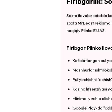
Firibgarlik: S
Soxta ilovalar odatda k
soxta MrBeast reklamalar
haqiqiy Plinko EMAS.
Firibgar Plinko ilov
Kafolatlangan pul yo
Mashhurlar ishtirokid
Pul yechishni "ochish
Kazino litsenziyasi y
Minimal yechib olish
Google Play-da "oddi