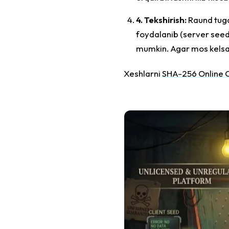
4. Tekshirish:
Raund tuga
foydalanib (server seed 
mumkin. Agar mos kelsa, 
Xeshlarni
SHA-256 Online C