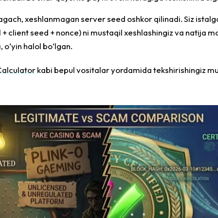
gach, xeshlanmagan server seed oshkor qilinadi. Siz istal
+ client seed + nonce) ni mustaqil xeshlashingiz va natija mo
o‘yin halol bo‘lgan.
alculator
kabi bepul vositalar yordamida tekshirishingiz m