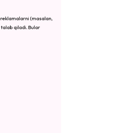
i reklamalarni (masalan,
talab qiladi. Bular