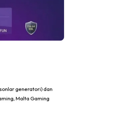
 sonlar generatori) dan
Gaming, Malta Gaming