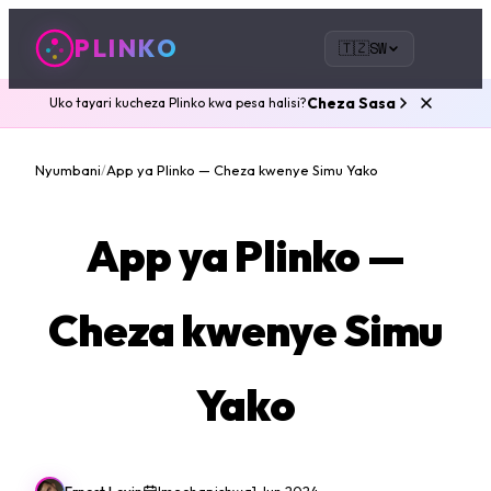
Skip to content
PLINKO
🇹🇿
SW
Cheza Sasa
Uko tayari kucheza Plinko kwa pesa halisi?
Nyumbani
App ya Plinko — Cheza kwenye Simu Yako
/
App ya Plinko —
Cheza kwenye Simu
Yako