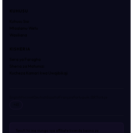
KUHUSU
Kuhusu Sisi
Mtaalamu Wetu
Wasiliana
KISHERIA
Sera ya Faragha
Sheria za Matumizi
Kucheza Kamari kwa Uwajibikaji
English
Русский
Deutsch
Español
Français
Português (BR)
Türkçe
+43
Tovuti hii ina viungo vya affiliate kwenda kasino za