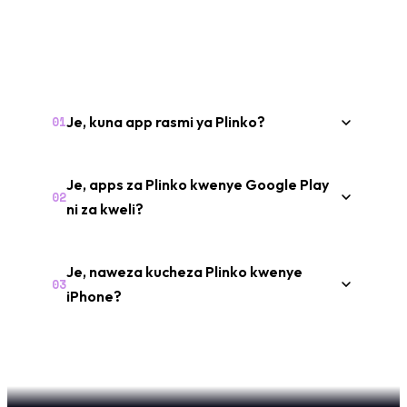
Mara Nyingi
Je, kuna app rasmi ya Plinko?
01
Je, apps za Plinko kwenye Google Play
02
ni za kweli?
Je, naweza kucheza Plinko kwenye
03
iPhone?