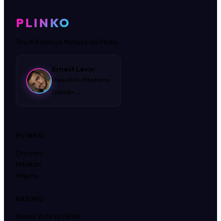
PLINKO
Tovuti Rasmi ya Mchezo wa Plinko
Ernest Levin
Mwandishi Mtaalamu
LinkedIn →
PLINKO
Onyesho
Mikakati
Mapitio
KASINO
Kasino Zote za Plinko