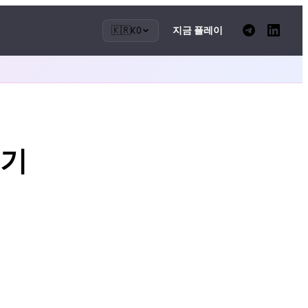
🇰🇷
KO
지금 플레이
기기