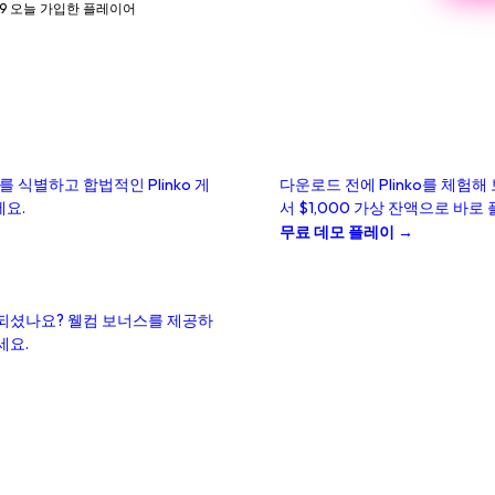
59 오늘 가입한 플레이어
 식별하고 합법적인 Plinko 게
다운로드 전에 Plinko를 체험
요.
서 $1,000 가상 잔액으로 바로
무료 데모 플레이
되셨나요? 웰컴 보너스를 제공하
세요.