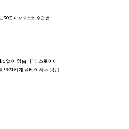
지노 30곳 이상 테스트, 수천 번
linko 앱이 없습니다. 스토어에
ko를 안전하게 플레이하는 방법