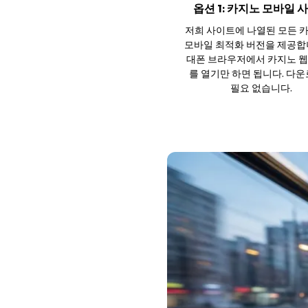
옵션 1: 카지노 모바일 
저희 사이트에 나열된 모든 
모바일 최적화 버전을 제공합니
대폰 브라우저에서 카지노 
를 열기만 하면 됩니다. 다
필요 없습니다.