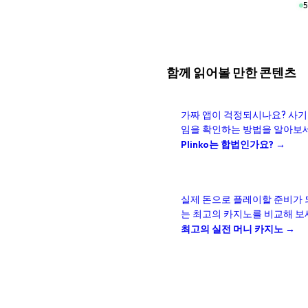
함께 읽어볼 만한 콘텐츠
가짜 앱이 걱정되시나요? 사기를
임을 확인하는 방법을 알아보세
Plinko는 합법인가요?
실제 돈으로 플레이할 준비가 
는 최고의 카지노를 비교해 보
최고의 실전 머니 카지노