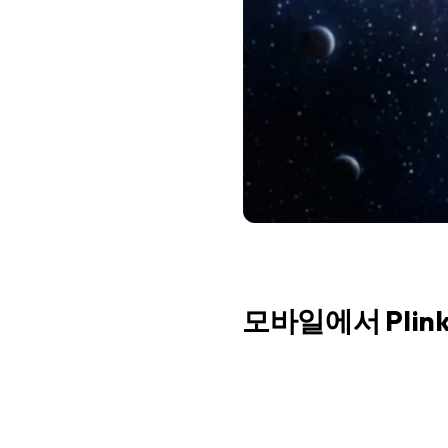
모바일에서 Pli
01