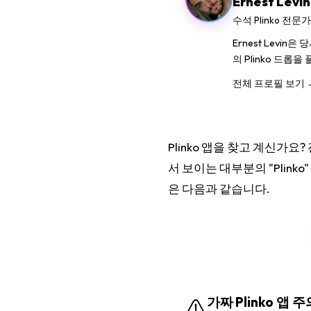
Ernest Levin
수석 Plinko 전
Ernest Levin
의 Plinko 드롭
전체 프로필 보기 
Plinko 앱을 찾고 계신가요? 
서 보이는 대부분의 "Plin
은 다음과 같습니다.
가짜 Plinko 앱 주
⚠