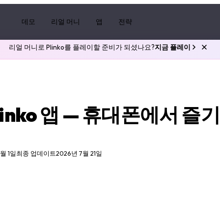
데모
리얼 머니
앱
전략
리얼 머니로 Plinko를 플레이할 준비가 되셨나요?
지금 플레이
linko 앱 — 휴대폰에서 즐
6월 1일
최종 업데이트
2026년 7월 21일