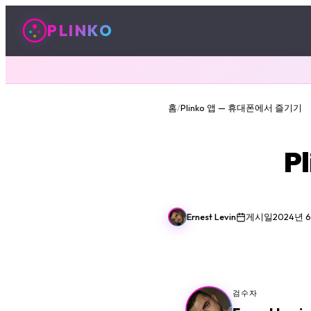
Skip to content
PLINKO
홈
Plinko 앱 — 휴대폰에서 즐기기
/
P
Ernest Levin
게시일
2024년 
검수자