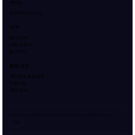
카지노
모든 Plinko 카지노
소개
회사 소개
저희 전문가
문의하기
법적 고지
개인정보 보호정책
이용약관
책임 도박
English
Русский
Deutsch
Español
Français
Português (BR)
Türkçe
+43