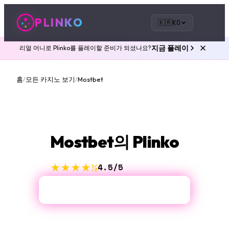
Skip to content
PLINKO
🇰🇷
KO
지금 플레이
리얼 머니로 Plinko를 플레이할 준비가 되셨나요?
홈
모든 카지노 보기
Mostbet
/
/
Mostbet의 Plinko
4.5/5
★★★★½
Mostbet에서 Plinko 플레이하기