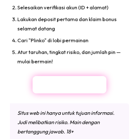
Selesaikan verifikasi akun (ID + alamat)
Lakukan deposit pertama dan klaim bonus
selamat datang
Cari "Plinko" di lobi permainan
Atur taruhan, tingkat risiko, dan jumlah pin —
mulai bermain!
Main Plinko di Mostbet
Situs web ini hanya untuk tujuan informasi.
Judi melibatkan risiko. Main dengan
bertanggung jawab. 18+