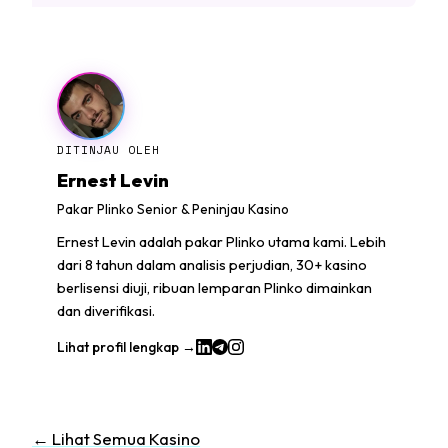
DITINJAU OLEH
Ernest Levin
Pakar Plinko Senior & Peninjau Kasino
Ernest Levin adalah pakar Plinko utama kami. Lebih
dari 8 tahun dalam analisis perjudian, 30+ kasino
berlisensi diuji, ribuan lemparan Plinko dimainkan
dan diverifikasi.
Lihat profil lengkap →
← Lihat Semua Kasino