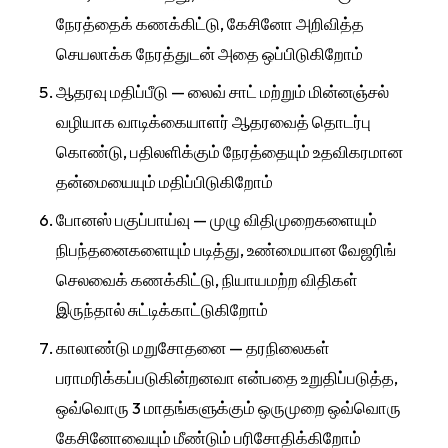
நேரத்தைக் கணக்கிட்டு, கேசினோ அறிவித்த
செயலாக்க நேரத்துடன் அதை ஒப்பிடுகிறோம்
ஆதரவு மதிப்பீடு — லைவ் சாட் மற்றும் மின்னஞ்சல்
வழியாக வாடிக்கையாளர் ஆதரவைத் தொடர்பு
கொண்டு, பதிலளிக்கும் நேரத்தையும் உதவிகரமான
தன்மையையும் மதிப்பிடுகிறோம்
போனஸ் பகுப்பாய்வு — முழு விதிமுறைகளையும்
நிபந்தனைகளையும் படித்து, உண்மையான வேஜரிங்
செலவைக் கணக்கிட்டு, நியாயமற்ற விதிகள்
இருந்தால் சுட்டிக்காட்டுகிறோம்
காலாண்டு மறுசோதனை — தரநிலைகள்
பராமரிக்கப்படுகின்றனவா என்பதை உறுதிப்படுத்த,
ஒவ்வொரு 3 மாதங்களுக்கும் ஒருமுறை ஒவ்வொரு
கேசினோவையும் மீண்டும் பரிசோதிக்கிறோம்