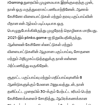
iGaming துறையில் முழுமையாக இறங்குவதற்கு முன்,
நான் ஒரு மருத்துவராகப் பணியாற்றினேன். ஆனால்
கேசினோ விளையாட்டுகள் மற்றும் தரவு பகுப்பாய்வின்
மீதான என் ஆர்வம் படிப்படியாக ஒரு
பொழுதுபோக்கிலிருந்து முழுநேரத் தொழிலாக மாறியது.
2021-இல் plinko.game-ஐ நிறுவியதிலிருந்து,
ஆன்லைன் கேசினோ ஸ்லாட்டுகள் மற்றும்
விளையாட்டுகளின் ஆழமான பகுப்பாய்வு, சோதனை
மற்றும் அறிமுகப்படுத்தலுக்கு நான் என்னை
அர்ப்பணித்து வருகிறேன்.
சூதாட்ட பகுப்பாய்வு மற்றும் மதிப்பாய்வுகளில் 8
ஆண்டுகளுக்கும் மேலான அனுபவத்துடன், நான்
தனிப்பட்ட முறையில் 30-க்கும் மேற்பட்ட உரிமம் பெற்ற
கேசினோக்களைச் சோதித்து, ஆயிரக்கணக்கான