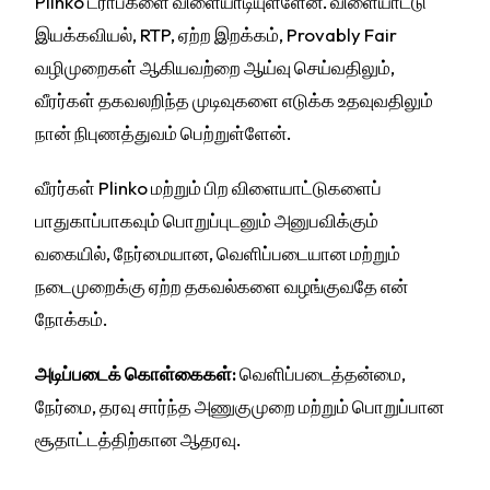
Plinko ட்ராப்களை விளையாடியுள்ளேன். விளையாட்டு
இயக்கவியல், RTP, ஏற்ற இறக்கம், Provably Fair
வழிமுறைகள் ஆகியவற்றை ஆய்வு செய்வதிலும்,
வீரர்கள் தகவலறிந்த முடிவுகளை எடுக்க உதவுவதிலும்
நான் நிபுணத்துவம் பெற்றுள்ளேன்.
வீரர்கள் Plinko மற்றும் பிற விளையாட்டுகளைப்
பாதுகாப்பாகவும் பொறுப்புடனும் அனுபவிக்கும்
வகையில், நேர்மையான, வெளிப்படையான மற்றும்
நடைமுறைக்கு ஏற்ற தகவல்களை வழங்குவதே என்
நோக்கம்.
அடிப்படைக் கொள்கைகள்:
வெளிப்படைத்தன்மை,
நேர்மை, தரவு சார்ந்த அணுகுமுறை மற்றும் பொறுப்பான
சூதாட்டத்திற்கான ஆதரவு.