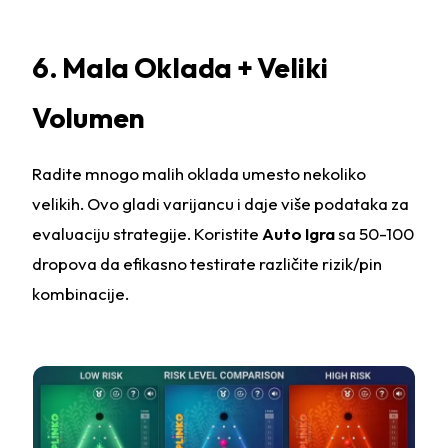
6. Mala Oklada + Veliki
Volumen
Radite mnogo malih oklada umesto nekoliko
velikih. Ovo gladi varijancu i daje više podataka za
evaluaciju strategije. Koristite
Auto Igra
sa 50-100
dropova da efikasno testirate različite rizik/pin
kombinacije.