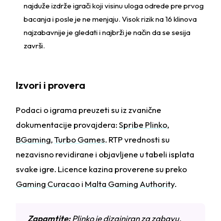
najduže izdrže igrači koji visinu uloga odrede pre prvog
bacanja i posle je ne menjaju. Visok rizik na 16 klinova
najzabavnije je gledati i najbrži je način da se sesija
završi.
Izvori i provera
Podaci o igrama preuzeti su iz zvanične
dokumentacije provajdera:
Spribe Plinko
,
BGaming
,
Turbo Games
. RTP vrednosti su
nezavisno revidirane i objavljene u tabeli isplata
svake igre. Licence kazina proverene su preko
Gaming Curacao
i
Malta Gaming Authority
.
Zapamtite:
Plinko je dizajniran za zabavu.