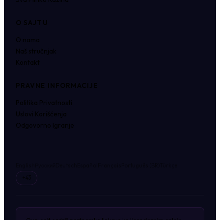
O SAJTU
O nama
Naš stručnjak
Kontakt
PRAVNE INFORMACIJE
Politika Privatnosti
Uslovi Korišćenja
Odgovorno Igranje
English
Русский
Deutsch
Español
Français
Português (BR)
Türkçe
+43