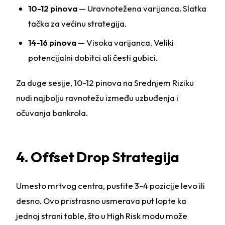
10-12 pinova
— Uravnotežena varijanca. Slatka
tačka za većinu strategija.
14-16 pinova
— Visoka varijanca. Veliki
potencijalni dobitci ali česti gubici.
Za duge sesije, 10-12 pinova na Srednjem Riziku
nudi najbolju ravnotežu između uzbuđenja i
očuvanja bankrola.
4. Offset Drop Strategija
Umesto mrtvog centra, pustite 3-4 pozicije levo ili
desno. Ovo pristrasno usmerava put lopte ka
jednoj strani table, što u High Risk modu može