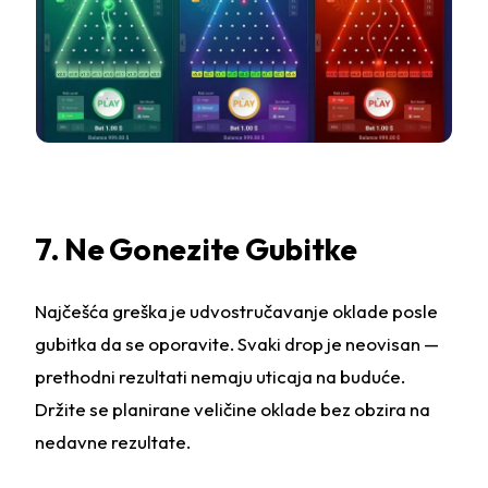
7. Ne Gonezite Gubitke
Najčešća greška je udvostručavanje oklade posle
gubitka da se oporavite. Svaki drop je neovisan —
prethodni rezultati nemaju uticaja na buduće.
Držite se planirane veličine oklade bez obzira na
nedavne rezultate.