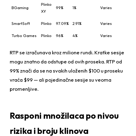
Plinko
BGaming
99%
1%
Varies
XY
SmartSoft
Plinko
97.09%
2.91%
Varies
Turbo Games
Plinko
96%
4%
Varies
RTP se izračunava kroz milione rundi. Kratke sesije
mogu znatno da odstupe od ovih proseka. RTP od
99% znači da se na svakih uloženih $100 u proseku
vraća $99 — ali pojedinačne sesije su veoma
promenljive.
Rasponi množilaca po nivou
rizika i broju klinova