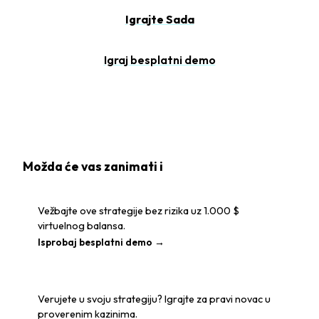
Igrajte Sada
Igraj besplatni demo
Možda će vas zanimati i
Vežbajte ove strategije bez rizika uz 1.000 $
virtuelnog balansa.
Isprobaj besplatni demo
Verujete u svoju strategiju? Igrajte za pravi novac u
proverenim kazinima.