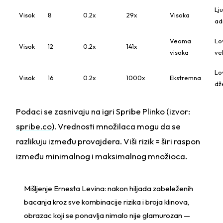
Lju
Visok
8
0.2x
29x
Visoka
ad
Veoma
Lo
Visok
12
0.2x
141x
visoka
ve
Lo
Visok
16
0.2x
1000x
Ekstremna
dž
Podaci se zasnivaju na igri Spribe Plinko (izvor:
spribe.co
). Vrednosti množilaca mogu da se
razlikuju između provajdera. Viši rizik = širi raspon
između minimalnog i maksimalnog množioca.
Mišljenje Ernesta Levina: nakon hiljada zabeleženih
bacanja kroz sve kombinacije rizika i broja klinova,
obrazac koji se ponavlja nimalo nije glamurozan —