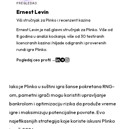
PREGLEDAO
Ernest Levin
Viši stručnjak za Plinko i recenzent kazina
Ernest Levin je naš glavni stručnjak za Plinko. Više od
8 godina u analizi kockanja, više od 30 testiranih
licenciranih kazina i hiljade odigranih i proverenih
rundi igre Plinko.
Pogledaj ceo profil →
Iako je Plinko u suštini igra šanse pokretana RNG-
om, pametni igrači mogu koristiti upravljanje
bankrolom i optimizaciju rizika da produže vreme
igre i maksimizuju potencijalne povrate. Evo
najefikasnijih strategija koje koriste iskusni Plinko