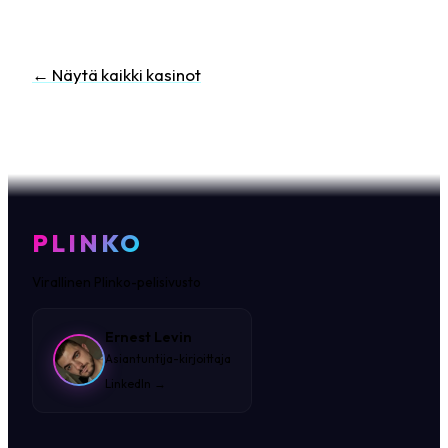
← Näytä kaikki kasinot
PLINKO
Virallinen Plinko-pelisivusto
Ernest Levin
Asiantuntija-kirjoittaja
LinkedIn →