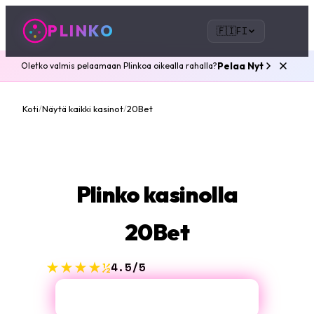
Skip to content
PLINKO
🇫🇮
FI
Pelaa Nyt
Oletko valmis pelaamaan Plinkoa oikealla rahalla?
Koti
Näytä kaikki kasinot
20Bet
/
/
Plinko kasinolla
20Bet
4.5/5
★★★★½
Pelaa Plinkoa kasinolla 20Bet