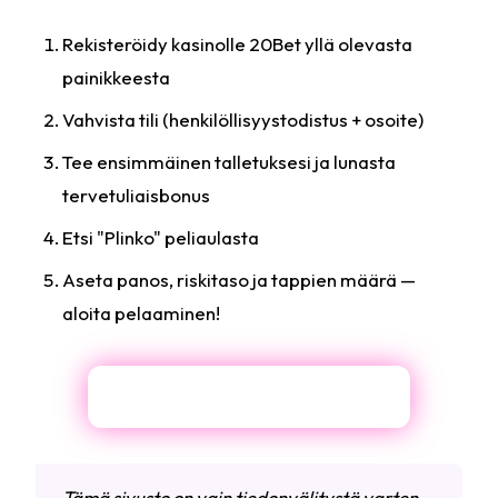
Rekisteröidy kasinolle 20Bet yllä olevasta
painikkeesta
Vahvista tili (henkilöllisyystodistus + osoite)
Tee ensimmäinen talletuksesi ja lunasta
tervetuliaisbonus
Etsi "Plinko" peliaulasta
Aseta panos, riskitaso ja tappien määrä —
aloita pelaaminen!
Pelaa Plinkoa kasinolla 20Bet
Tämä sivusto on vain tiedonvälitystä varten.